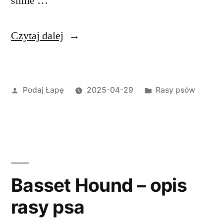
silnie …
„Chart
Czytaj dalej
rosyjski
borzoj
Opublikowane
Opublikowano
Podaj Łapę
2025-04-29
Rasy psów
–
przez
w
opis
rasy
psa”
Basset Hound – opis
rasy psa