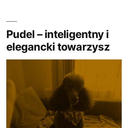
warto
wiedzieć
o
Pudel – inteligentny i
nowofundlandzie”
elegancki towarzysz