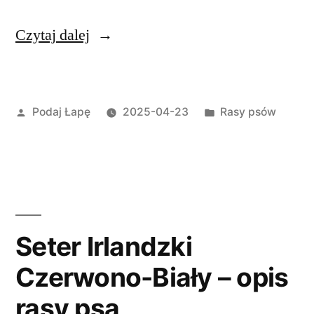
„Jamnik
Czytaj dalej
Krótkowłosy
Miniaturowy
Opublikowane
Opublikowano
Podaj Łapę
2025-04-23
Rasy psów
i
przez
w
Króliczy
–
opis
rasy
Seter Irlandzki
psa”
Czerwono-Biały – opis
rasy psa