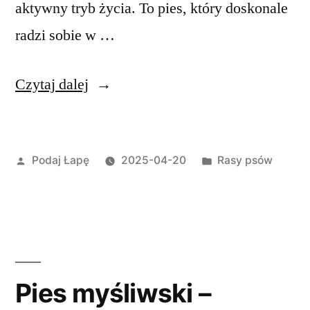
aktywny tryb życia. To pies, który doskonale
radzi sobie w …
„Wyżeł
Czytaj dalej
niemiecki
szorstkowłosy
Opublikowane
Opublikowano
Podaj Łapę
2025-04-20
Rasy psów
–
przez
w
opis
rasy
psa”
Pies myśliwski –