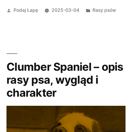
–
Opublikowane
Opublikowano
Podaj Łapę
2025-03-04
Rasy psów
opis
przez
w
rasy
psa,
wygląd
i
Clumber Spaniel – opis
charakter”
rasy psa, wygląd i
charakter