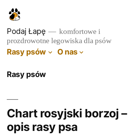
Przejdź
do
treści
Podaj Łapę
komfortowe i
prozdrowotne legowiska dla psów
Rasy psów
O nas
Rasy psów
Chart rosyjski borzoj –
opis rasy psa