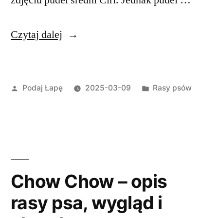
zdjęciu pudel średni Ciri. Jednak pudel …
„Pudel
Czytaj dalej
–
inteligentny
Opublikowane
Opublikowano
Podaj Łapę
2025-03-09
Rasy psów
i
przez
w
elegancki
towarzysz”
Chow Chow – opis
rasy psa, wygląd i