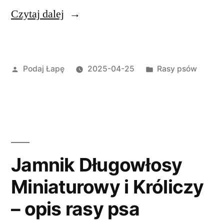
„Bouvier
Czytaj dalej
des
Flandres
Opublikowane
Opublikowano
Podaj Łapę
2025-04-25
Rasy psów
–
przez
w
opis
rasy
psa”
Jamnik Długowłosy
Miniaturowy i Króliczy
– opis rasy psa