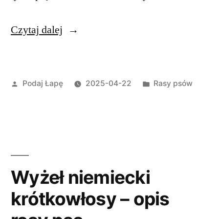
„Seter
Czytaj dalej
Irlandzki
Czerwono-
Opublikowane
Opublikowano
Podaj Łapę
2025-04-22
Rasy psów
Biały
przez
w
–
opis
rasy
psa”
Wyżeł niemiecki
krótkowłosy – opis