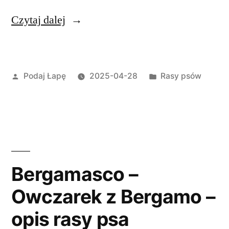
„Basset
Czytaj dalej
Hound
–
Opublikowane
Opublikowano
Podaj Łapę
2025-04-28
Rasy psów
opis
przez
w
rasy
psa”
Bergamasco –
Owczarek z Bergamo –
opis rasy psa