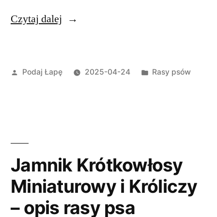
„Jamnik
Czytaj dalej
Długowłosy
Miniaturowy
Opublikowane
Opublikowano
Podaj Łapę
2025-04-24
Rasy psów
i
przez
w
Króliczy
–
opis
rasy
Jamnik Krótkowłosy
psa”
Miniaturowy i Króliczy
– opis rasy psa