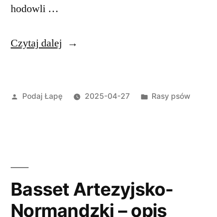
hodowli …
„Bergamasco
Czytaj dalej
–
Owczarek
Opublikowane
Opublikowano
Podaj Łapę
2025-04-27
Rasy psów
z
przez
w
Bergamo
–
opis
rasy
Basset Artezyjsko-
psa”
Normandzki – opis