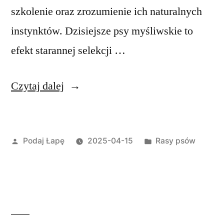
szkolenie oraz zrozumienie ich naturalnych
instynktów. Dzisiejsze psy myśliwskie to
efekt starannej selekcji …
„Pies
Czytaj dalej
myśliwski
–
Opublikowane
Opublikowano
Podaj Łapę
2025-04-15
Rasy psów
charakterystyka,
przez
w
rasy
i
szkolenie”