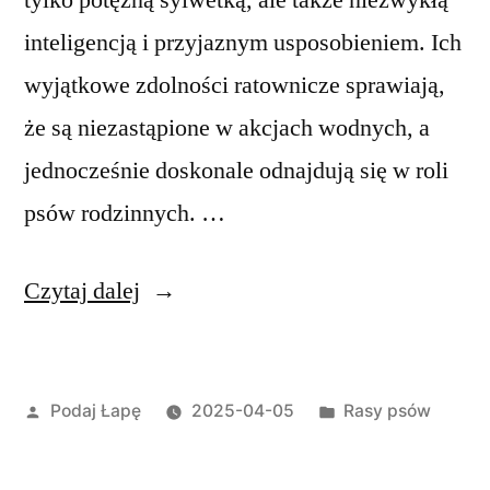
tylko potężną sylwetką, ale także niezwykłą
inteligencją i przyjaznym usposobieniem. Ich
wyjątkowe zdolności ratownicze sprawiają,
że są niezastąpione w akcjach wodnych, a
jednocześnie doskonale odnajdują się w roli
psów rodzinnych. …
„Wodołaz
Czytaj dalej
pies
–
Opublikowane
Opublikowano
Podaj Łapę
2025-04-05
Rasy psów
wszystko,
przez
w
co