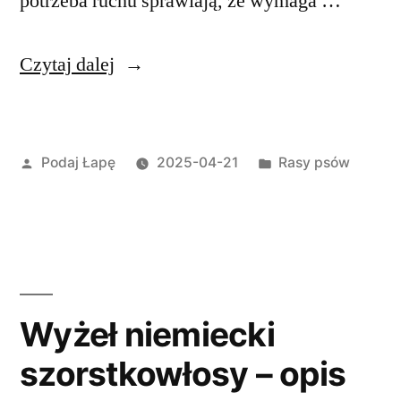
potrzeba ruchu sprawiają, że wymaga …
„Wyżeł
Czytaj dalej
niemiecki
krótkowłosy
Opublikowane
Opublikowano
Podaj Łapę
2025-04-21
Rasy psów
–
przez
w
opis
rasy
psa”
Wyżeł niemiecki
szorstkowłosy – opis