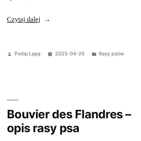
„Basset
Czytaj dalej
Artezyjsko-
Normandzki
Opublikowane
Opublikowano
Podaj Łapę
2025-04-26
Rasy psów
–
przez
w
opis
rasy
psa”
Bouvier des Flandres –
opis rasy psa