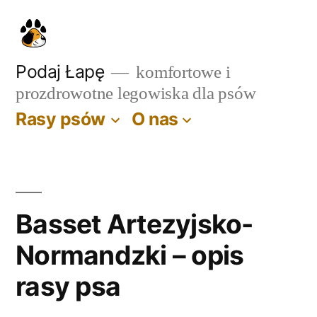
Przejdź
do
treści
Podaj Łapę
komfortowe i
prozdrowotne legowiska dla psów
Rasy psów
O nas
Basset Artezyjsko-
Normandzki – opis
rasy psa