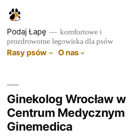
Przejdź
do
treści
Podaj Łapę
komfortowe i
prozdrowotne legowiska dla psów
Rasy psów
O nas
Ginekolog Wrocław w
Centrum Medycznym
Ginemedica