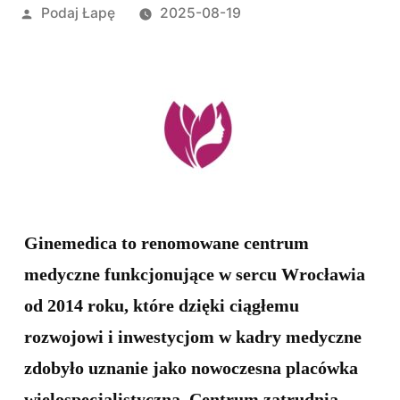
Opublikowane
Podaj Łapę
2025-08-19
przez
Ginemedica to renomowane centrum
medyczne funkcjonujące w sercu Wrocławia
od 2014 roku, które dzięki ciągłemu
rozwojowi i inwestycjom w kadry medyczne
zdobyło uznanie jako nowoczesna placówka
wielospecjalistyczna. Centrum zatrudnia