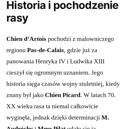
Historia i pochodzenie
rasy
Chien d’Artois
pochodzi z malowniczego
regionu
Pas-de-Calais
, gdzie już za
panowania Henryka IV i Ludwika XIII
cieszył się ogromnym uznaniem. Jego
historia sięga czasów wojny stuletniej, kiedy
znany był jako
Chien Picard
. W latach 70.
XX wieku rasa ta niemal całkowicie
wyginęła, jednak dzięki determinacji
M.
Audréchy
i
Mme Pilat
udało się ją