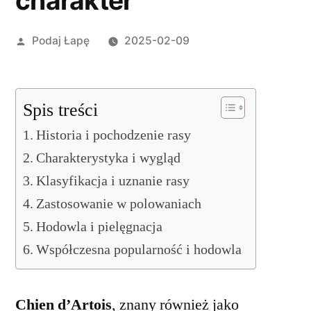
charakter
Opublikowane
Podaj Łapę
2025-02-09
przez
Spis treści
Historia i pochodzenie rasy
Charakterystyka i wygląd
Klasyfikacja i uznanie rasy
Zastosowanie w polowaniach
Hodowla i pielęgnacja
Współczesna popularność i hodowla
Chien d’Artois
, znany również jako