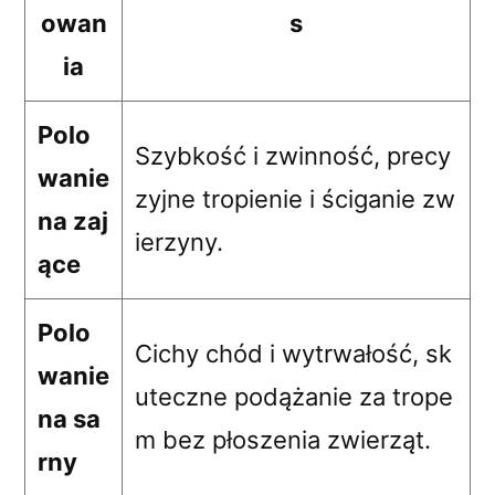
owan
s
ia
Polo
Szybkość i zwinność, precy
wanie
zyjne tropienie i ściganie zw
na zaj
ierzyny.
ące
Polo
Cichy chód i wytrwałość, sk
wanie
uteczne podążanie za trope
na sa
m bez płoszenia zwierząt.
rny