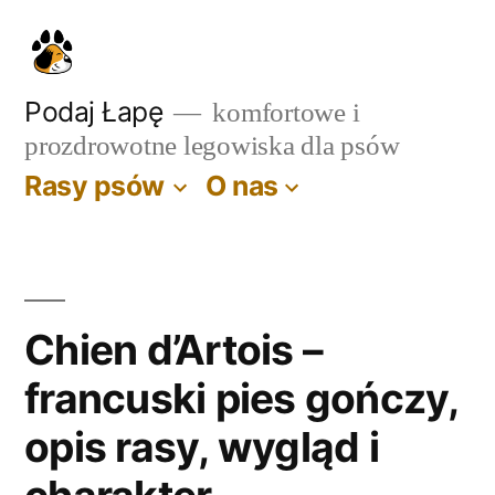
Przejdź
do
treści
Podaj Łapę
komfortowe i
prozdrowotne legowiska dla psów
Rasy psów
O nas
Chien d’Artois –
francuski pies gończy,
opis rasy, wygląd i