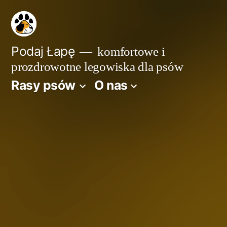
Przejdź
do
treści
Podaj Łapę
komfortowe i
prozdrowotne legowiska dla psów
Rasy psów
O nas