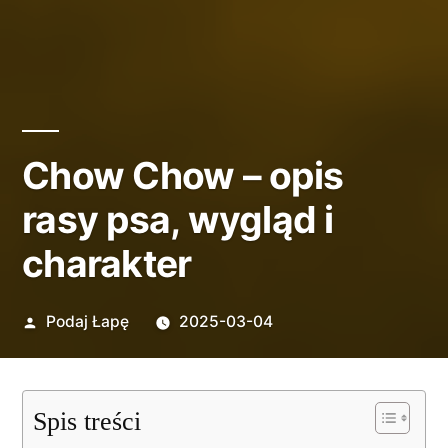
Chow Chow – opis
rasy psa, wygląd i
charakter
Opublikowane
Podaj Łapę
2025-03-04
przez
Spis treści