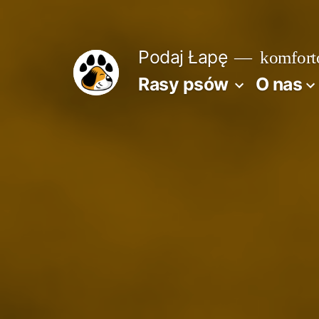
Przejdź
do
Podaj Łapę
komforto
treści
Rasy psów
O nas