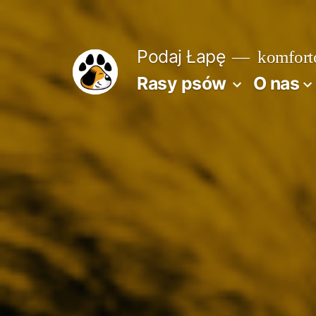
Przejdź
do
Podaj Łapę
komforto
treści
Rasy psów
O nas