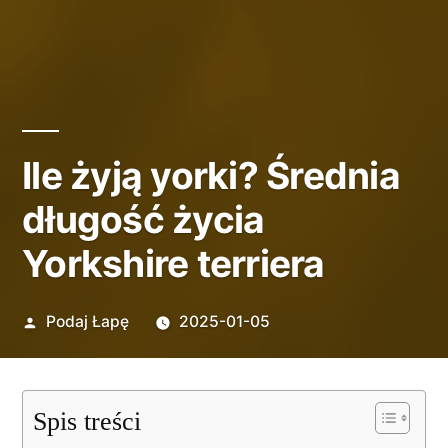
Ile żyją yorki? Średnia
długość życia
Yorkshire terriera
Opublikowane
Podaj Łapę
2025-01-05
przez
Spis treści