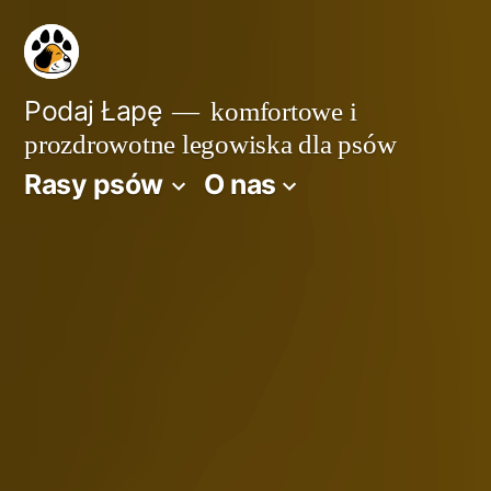
Przejdź
do
treści
Podaj Łapę
komfortowe i
prozdrowotne legowiska dla psów
Rasy psów
O nas