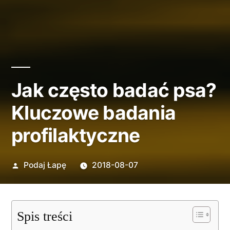
Jak często badać psa?
Kluczowe badania
profilaktyczne
Opublikowane
Podaj Łapę
2018-08-07
przez
Spis treści