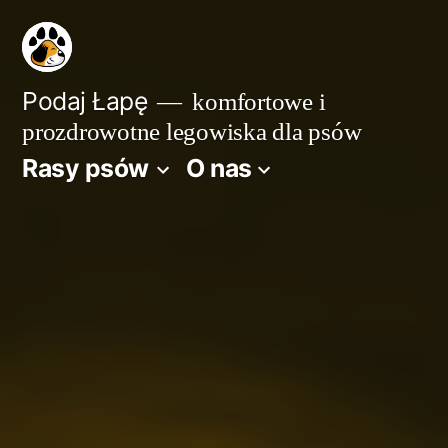
Przejdź
do
treści
Podaj Łapę
komfortowe i
prozdrowotne legowiska dla psów
Rasy psów
O nas