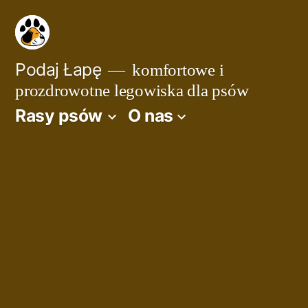
Przejdź
do
treści
Podaj Łapę
komfortowe i
prozdrowotne legowiska dla psów
Rasy psów
O nas