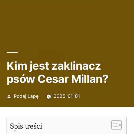
Kim jest zaklinacz
psów Cesar Millan?
Opublikowane
Podaj Łapę
2025-01-01
przez
Spis treści