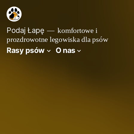
Przejdź
do
treści
Podaj Łapę
komfortowe i
prozdrowotne legowiska dla psów
Rasy psów
O nas