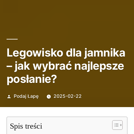
Legowisko dla jamnika
– jak wybrać najlepsze
posłanie?
Opublikowane
Podaj Łapę
2025-02-22
przez
Spis treści