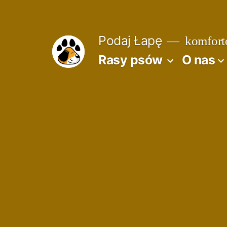
Przejdź
do
Podaj Łapę
komforto
treści
Rasy psów
O nas