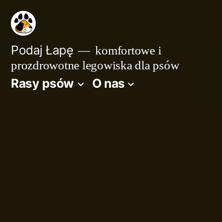
Przejdź
do
treści
Podaj Łapę
komfortowe i
prozdrowotne legowiska dla psów
Rasy psów
O nas