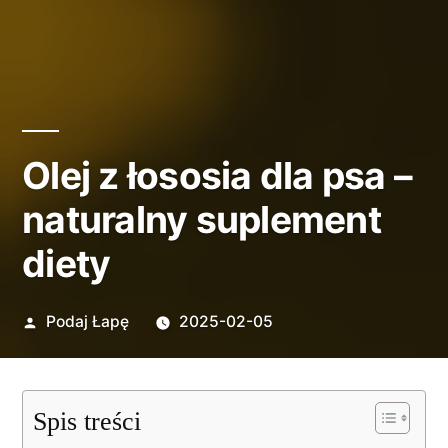
Olej z łososia dla psa –
naturalny suplement
diety
Opublikowane
Podaj Łapę
2025-02-05
przez
Spis treści