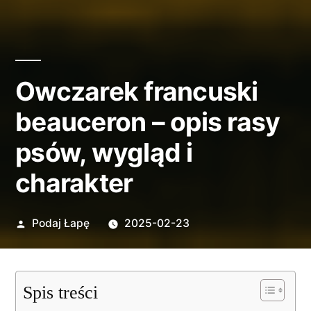
Owczarek francuski
beauceron – opis rasy
psów, wygląd i
charakter
Opublikowane
Podaj Łapę
2025-02-23
przez
Spis treści