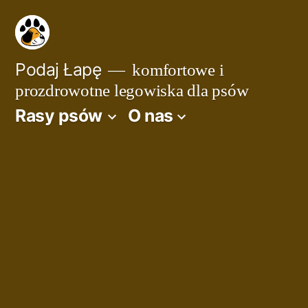
Przejdź
do
treści
Podaj Łapę
komfortowe i
prozdrowotne legowiska dla psów
Rasy psów
O nas