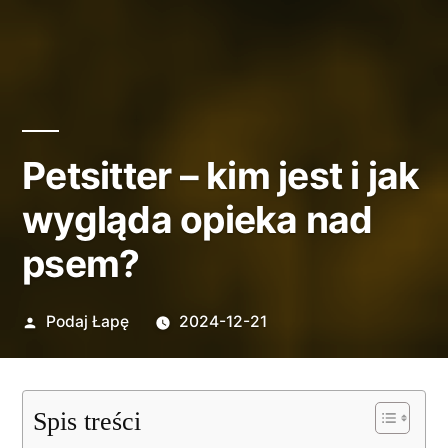
Petsitter – kim jest i jak
wygląda opieka nad
psem?
Opublikowane
Podaj Łapę
2024-12-21
przez
Spis treści