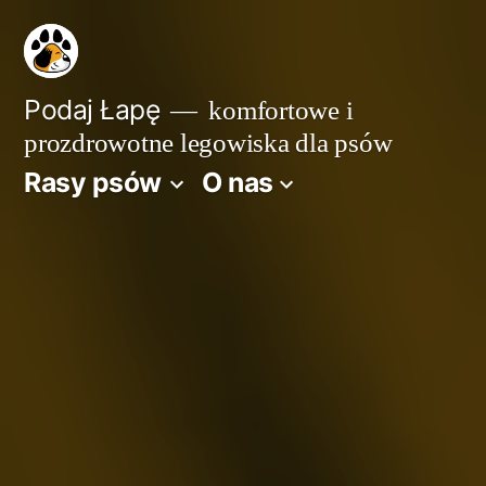
Przejdź
do
treści
Podaj Łapę
komfortowe i
prozdrowotne legowiska dla psów
Rasy psów
O nas