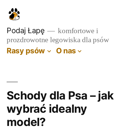
Przejdź
do
treści
Podaj Łapę
komfortowe i
prozdrowotne legowiska dla psów
Rasy psów
O nas
Schody dla Psa – jak
wybrać idealny
model?