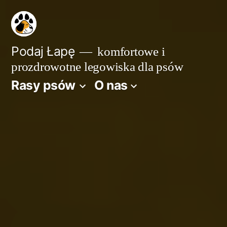
Przejdź
do
treści
Podaj Łapę
komfortowe i
prozdrowotne legowiska dla psów
Rasy psów
O nas