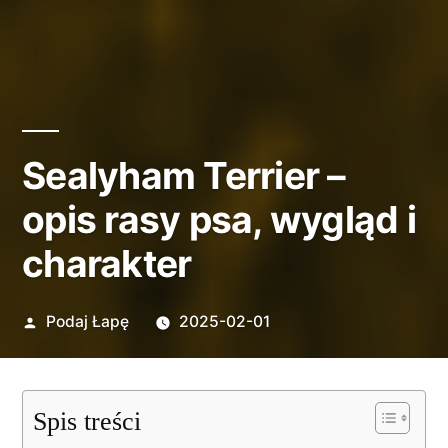
Sealyham Terrier –
opis rasy psa, wygląd i
charakter
Opublikowane
Podaj Łapę
2025-02-01
przez
Spis treści