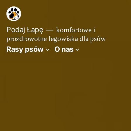
Przejdź
do
treści
Podaj Łapę
komfortowe i
prozdrowotne legowiska dla psów
Rasy psów
O nas