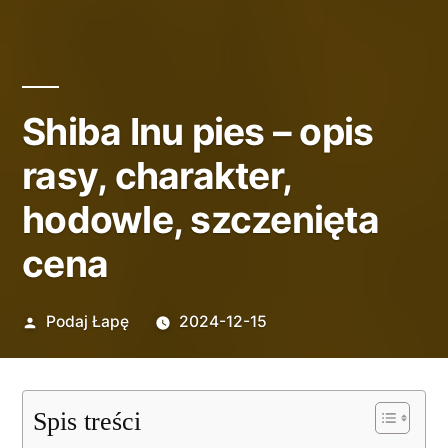
Shiba Inu pies – opis
rasy, charakter,
hodowle, szczenięta
cena
Opublikowane
Podaj Łapę
2024-12-15
przez
Spis treści