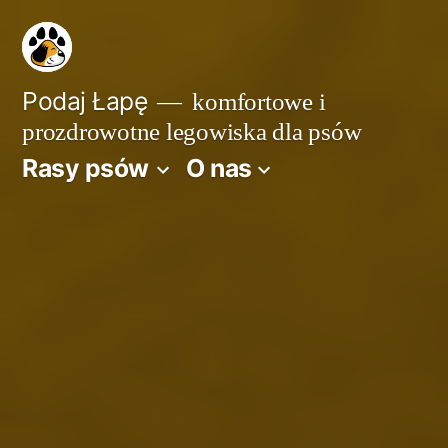
Przejdź
do
treści
Podaj Łapę
komfortowe i
prozdrowotne legowiska dla psów
Rasy psów
O nas