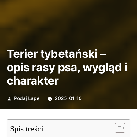
Terier tybetański –
opis rasy psa, wygląd i
charakter
Opublikowane
Podaj Łapę
2025-01-10
przez
Spis treści