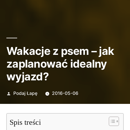
Wakacje z psem – jak
zaplanować idealny
wyjazd?
Opublikowane
Podaj Łapę
2016-05-06
przez
Spis treści