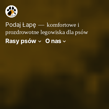
Przejdź
do
treści
Podaj Łapę
komfortowe i
prozdrowotne legowiska dla psów
Rasy psów
O nas